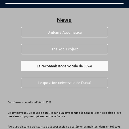
News
Umbaji à Automatica
The Yodi Project
La reconnaissance vocale de l'Ewè
L'exposition universelle de Dubaï
Dernières nouvelles d'
A
vril
2022
Le saviez-vous ? Le taux de natalité dans un pays comme le Sénégal est 4 fois plus élevé
que dans un pays européen comme la France.
Avec la croissance croissante de la possession de téléphones mobiles, dans un tel pays,